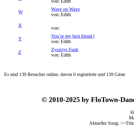
von: Edith
Wave on Wave
W
von: Edith
X
von:
You`re my best friend (
Y
von: Edith
Zyozzys Funk
Z
von: Edith
Es sind 139 Besucher online, davon 0 registrierte und 139 Gäste
© 2010-2025 by FloTown-Da
H
Ma
Aktueller Song: >>Thi