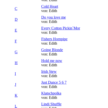
Cold Heart
C
von: Edith
Do you love me
D
von: Edith
Every Cotton Pickin`Mor
E
von: Edith
Fishers Hornpipe
F
von: Edith
Going Blonde
G
von: Edith
Hold me now
H
von: Edith
Irish Stew
I
von: Edith
Just Dance 5 6 7
J
von: Edith
Klatschpolka
K
von: Edith
Lindi Shuffle
L