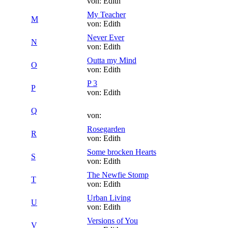
von: Edith
My Teacher
M
von: Edith
Never Ever
N
von: Edith
Outta my Mind
O
von: Edith
P 3
P
von: Edith
Q
von:
Rosegarden
R
von: Edith
Some brocken Hearts
S
von: Edith
The Newfie Stomp
T
von: Edith
Urban Living
U
von: Edith
Versions of You
V