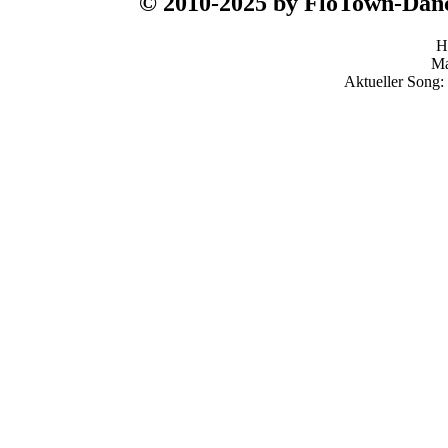
© 2010-2025 by FloTown-Da
H
Ma
Aktueller Song: