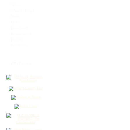
Videos
s'Zwickl Lokal
Mode
Links
Downloads
Bannertausch
Kontakt
Geschichte
FTD Friends