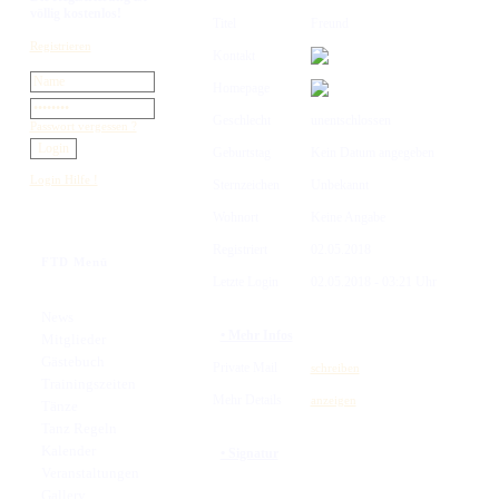
völlig kostenlos!
Titel
Freund
Registrieren
Kontakt
Homepage
Geschlecht
unentschlossen
Passwort vergessen ?
Geburtstag
Kein Datum angegeben
Login Hilfe !
Sternzeichen
Unbekannt
Wohnort
Keine Angabe
Registriert
02.05.2018
FTD Menü
Letzte Login
02.05.2018 - 03:21 Uhr
News
• Mehr Infos
Mitglieder
Gästebuch
Private Mail
schreiben
Trainingszeiten
Mehr Details
anzeigen
Tänze
Tanz Regeln
Kalender
• Signatur
Veranstaltungen
Gallery