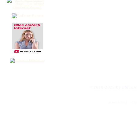
© 2010-2025 by FloT
Aktueller Song: >>Up