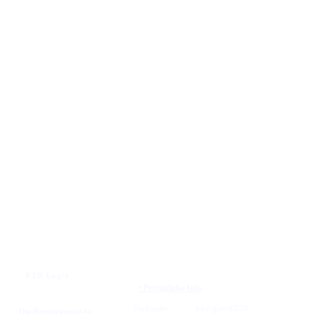
FTD Login
• Persönliche Info
Nickname
jokergreen0220
Die Registrierung ist