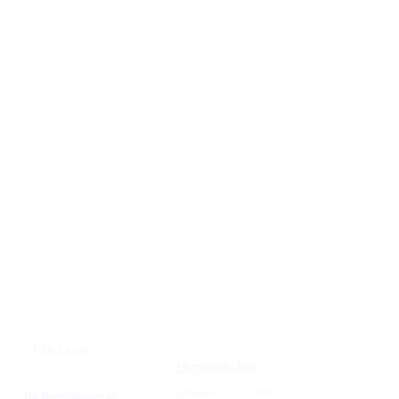
FTD Login
• Persönliche Info
Nickname
Oliver
Die Registrierung ist