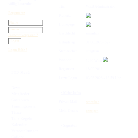
völlig kostenlos!
Titel
WEB Administrator
Registrieren
Kontakt
Homepage
Geschlecht
männlich
Passwort vergessen ?
Geburtstag
31.08.1973 (52)
Login Hilfe !
Sternzeichen
Jungfrau
Wohnort
1220 Wien
Registriert
16.02.2011
FTD Menü
Letzte Login
03.03.2026 - 13:59 Uhr
News
• Mehr Infos
Mitglieder
Gästebuch
Private Mail
schreiben
Trainingszeiten
Mehr Details
anzeigen
Tänze
Tanz Regeln
Kalender
• Signatur
Veranstaltungen
Gallery