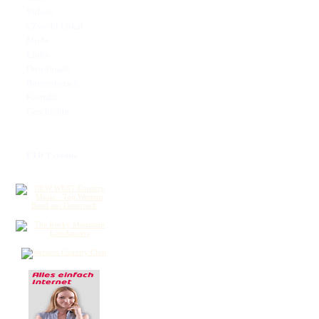
Videos
s'Zwickl Lokal
Mode
Links
Downloads
Bannertausch
Kontakt
Geschichte
FTD Friends