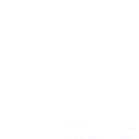
FTD Login
• Persönliche
Nickname
Die Registrierung ist