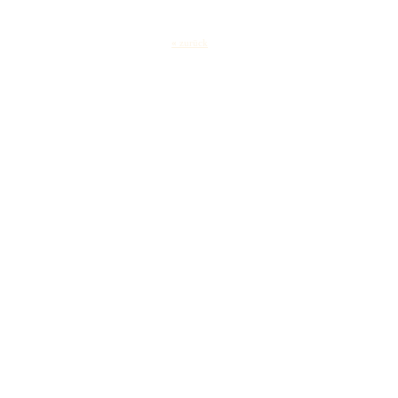
«
zurück