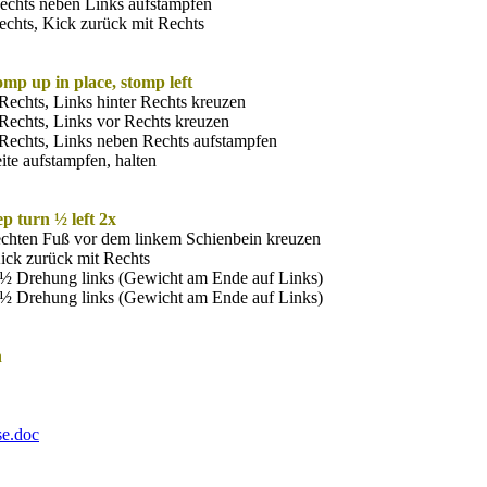
Rechts neben Links aufstampfen
echts, Kick zurück mit Rechts
omp up in place, stomp left
 Rechts, Links hinter Rechts kreuzen
t Rechts, Links vor Rechts kreuzen
t Rechts, Links neben Rechts aufstampfen
ite aufstampfen, halten
ep turn ½ left 2x
rechten Fuß vor dem linkem Schienbein kreuzen
ick zurück mit Rechts
s, ½ Drehung links (Gewicht am Ende auf Links)
s, ½ Drehung links (Gewicht am Ende auf Links)
n
e.doc