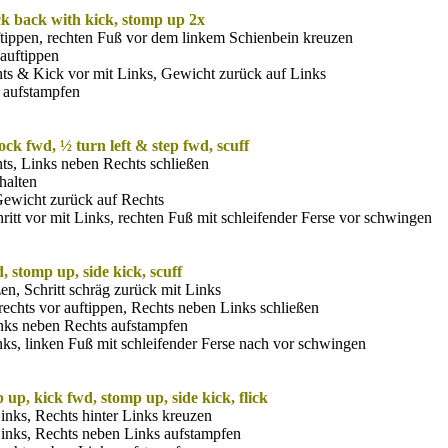
ock back with kick, stomp up 2x
ftippen, rechten Fuß vor dem linkem Schienbein kreuzen
auftippen
hts & Kick vor mit Links, Gewicht zurück auf Links
 aufstampfen
ock fwd, ½ turn left & step fwd, scuff
hts, Links neben Rechts schließen
 halten
 Gewicht zurück auf Rechts
itt vor mit Links, rechten Fuß mit schleifender Ferse vor schwingen
, stomp up, side kick, scuff
en, Schritt schräg zurück mit Links
rechts vor auftippen, Rechts neben Links schließen
inks neben Rechts aufstampfen
nks, linken Fuß mit schleifender Ferse nach vor schwingen
 up, kick fwd, stomp up, side kick, flick
Links, Rechts hinter Links kreuzen
 Links, Rechts neben Links aufstampfen