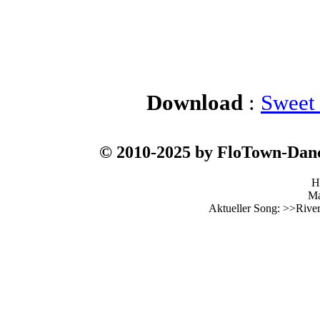
Download
:
Sweet 
© 2010-2025 by FloTown-Da
H
Ma
Aktueller Song: >>Rive