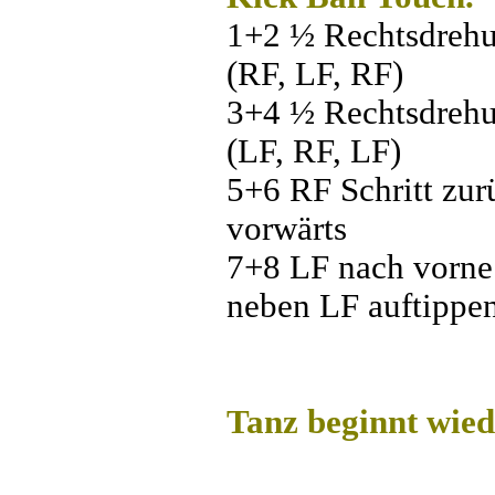
1+2 ½ Rechtsdrehu
(RF, LF, RF)
3+4 ½ Rechtsdrehu
(LF, RF, LF)
5+6 RF Schritt zur
vorwärts
7+8 LF nach vorne
neben LF auftippe
Tanz beginnt wied