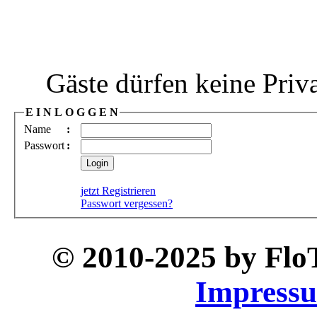
Gäste dürfen keine Priv
E I N L O G G E N
Name
:
Passwort
:
jetzt Registrieren
Passwort vergessen?
© 2010-2025 by Fl
Impress