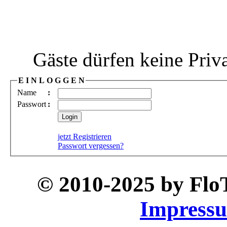
Gäste dürfen keine Priv
E I N L O G G E N
Name
:
Passwort
:
jetzt Registrieren
Passwort vergessen?
© 2010-2025 by Fl
Impress